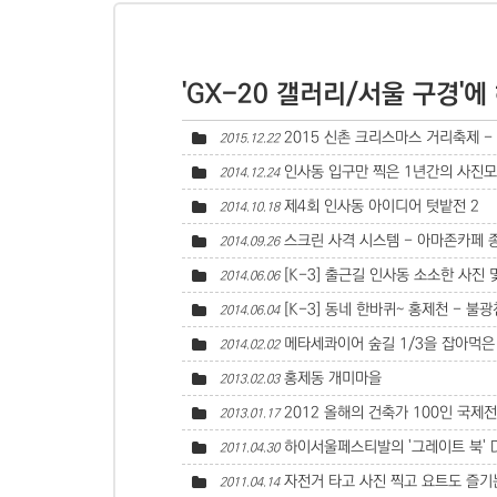
'GX-20 갤러리/서울 구경'에
2015 신촌 크리스마스 거리축제 -
2015.12.22
인사동 입구만 찍은 1년간의 사진
2014.12.24
제4회 인사동 아이디어 텃밭전
2
2014.10.18
스크린 사격 시스템 - 아마존카페 
2014.09.26
[K-3] 출근길 인사동 소소한 사진 몇
2014.06.06
[K-3] 동네 한바퀴~ 홍제천 - 불
2014.06.04
메타세콰이어 숲길 1/3을 잡아먹은
2014.02.02
홍제동 개미마을
2013.02.03
2012 올해의 건축가 100인 국제전
2013.01.17
하이서울페스티발의 '그레이트 북' Dario
2011.04.30
자전거 타고 사진 찍고 요트도 즐기
2011.04.14