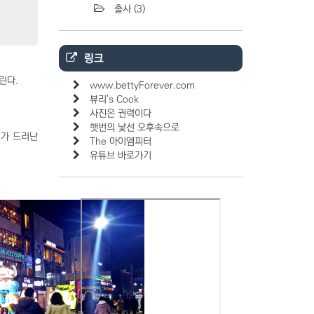
출사
(3)
링크
린다.
www.bettyForever.com
뷰리's Cook
사진은 권력이다
햇번의 낯선 오후속으로
계가 드러난
The 아이엠피터
유튜브 바로가기