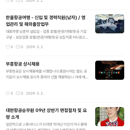
0
2
2009. 3. 2.
프스트림 G550(18인승)을 타고 유럽 출장길에 올랐다.
스페인 바로셀로나에서 열리는 'MWC(모바일 월드 콩그
레스) 2009' 참석차 출국한 남 부회장은 LG전자 임원들
한울항공여행 - 신입 및 경력직원(남자) / 영
과 함께 김포공항을 출발, 바로셀로나로 직행했다. 바르셀
업관리 및 해외출장업무
로나는 국내에선 비교적 접근성이 떨어지는 도시다. 직항
글 내용
이 없고 대한항공, 아시아나 등 국적 항공사 비행편만으로
대표자명 남춘자 설립일 - 업종 호텔/관광/여행/항공 기업
는 연결이 안 되고 가장 짧은 경유편을 이용해도 최소 14시
구분 - 모집업종 호텔/관광/여행/항공 모집직종 PR/광고/
간을 잡아야 한다. 평소 민항기를 주로 이용하는 것으로 알
홍보 영업기획/관리 > 고객관리, 영업관리 CS/고객지원/
작성시간
0
0
2009. 3. 2.
려진 남 부회장이 이..
인바운드 > 인바운드, 고객상담, 항공/여행 MD/상품기획
> 상품기획 지역 부산 > 동래구 근무형태 정규직, 계약직
학력 고등학교졸업 이상 경력 무관 나이 무관 성별 무관 연
부흥항공 상시채용
봉 회사내규에 따름 인원 모집 4 명 / 지원 0 명 접수기간 2
글 내용
부흥항공은 상시채용제를 시행합니다.충원시에는 별도 공
009. 3. 2(월) 10시 ~ 2009. 4. 1(수) 23시 ㈜한울항공
지없이 상시채용 응시자 중에서 선별 채용하오니 아래 메
여행 직원신입및 경력모집 남자분 영업관리및해외출장업
일로 응시하여 주시기 바랍니다. 모집 부문 경 력 지원 자격
무 [업무내용] 사무실오는전화응대.남자호주지역 랜드업
예약, 발권, 공항조업, 영업 신입 - 영어, 일본어, 중국어 중
무,졸업여행업무,해외출장 [상세모집요강] □ 회사소개 당
작성시간
0
0
2009. 3. 2.
1개 국어 능통자 (공인시험 무관) 경력 - 영어, 일본어, 중국
사는 노랑풍선 여행으로 서울에본사가있으며 본사직원은
어 중 1개 국어 능통자 (공인시험 무관) - 항공사 및 여행사
약 180명도이..
경력자 ERP 개발 경력 - 프로그래머 : ASP, .NET, WIND
대한항공승무원 09년 상반기 면접절차 및 요
OWS SERVER 2003, MS-SQL SERVER 2005 외 관
령 소개
련 개발툴 대형 프로젝트 유경험자 - 웹디자이너 : PHOT
글 내용
OSHOP, DREAMWEAVER, FLASH [공통 지원 서류]
일반적으로 스튜어디스가 되려면 뛰어난 미인이거나 몸매
1. 이력서, 자기소개서, 해당 자격증 사본 2. 외국어 특기자