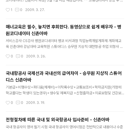
코디네이터 / 전문비서 과정) 5월 1일 마감 예정입니다. ** 고용센터에서 상담 후 직
업능력개발계좌제 승인 기간이 2주 정도 소요 되기 때문에 필히 4월 18일 전까지는
작성시간
1
0
2009. 3. 27.
고용센터에 문의하셔야 혜택을 받으실 수 있는 수업에 참여 하실 수 있습니다.** 5
월 제 1기 직업능력개발계좌제 (병원코디네이터 / 전문비서 과정) 를 선착순 접수 하
지 않으시면, 한달 늦어진 6월에 수업을 받으실 수 있습니다.** 선착순 접수 이기 때
매너교육은 필수, 놓치면 후회한다. 동영상으로 쉽게 배우자 - 병
문에 필히 우선 접수 해 주시기 바랍니다.** 궁금하신 사항은 직업능력개발계좌제
원코디네이터 신촌아바
교육시행 SinChon AVA 지원실 로 문의해 주세요.====================
글 내용
=================..
서비스강사 CS강사 병원코디네이터 병코 비서과정 직업능력개발계좌제 계좌제교
육 신촌아바 강남아바 교육학원 스튜어디스 승무원 지상직 대한항공 취업 외항사 면
접 채용 채용대행 승무원 지상직 병원코디네이터 비서 누구에게도 모두 필요한 매너
작성시간
0
0
2009. 3. 26.
교육!!!
국내항공사 국제선과 국내선의 급여차이 - 승무원 지상직 스튜어
디스 신촌아바
글 내용
기본급+비행수당+퍼디움(체제비)+이착륙수당+교통보조비+학자금지원(가정에
학교를다는 학생이 있는경우)+생수및 제복지급 +신협출자금+의료보험및 건강보
험 회사지원비+동양화재 연금보험 회사지원비=연봉입니다. 굳이 통장에 찍히는 액
작성시간
0
0
2009. 3. 19.
수로 따진다면 스튜어디스 1년차 의 경우 평균월 250정 입니다. 즉 연3000만원 정
도입니다. ●국내선 승무원은 초봉 2700만원 정도 ●국제선 승무원은 초봉 3000
만원 이상 ●외국 항공사는 항공사에 따라 차이가 있어서 초봉2500~3500만원 ●
전형절차에 따른 국내 및 외국항공사 입사준비 - 신촌아바
해외 도시로 비행을 가는 경우에는 현지에서 사용할때 사용하는 체류비는 월급 이외
글 내용
국내 항공사의 영어 필기 시험 국내 항공사의 영어시험은 전반적으로 내용이나 수준
에 회사에서 지급되며 외국 항공사 직원의 경우 해당 도시 현지에서 거주할때 주택을