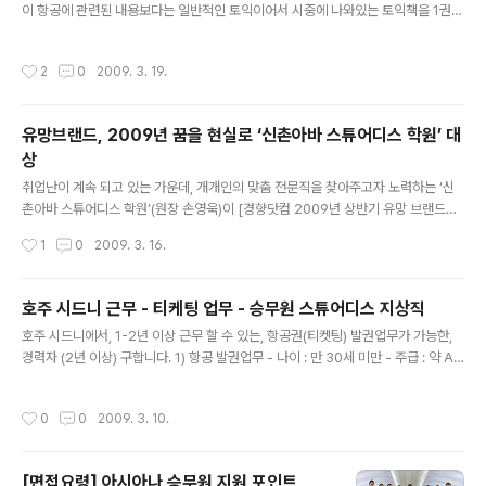
이 항공에 관련된 내용보다는 일반적인 토익이어서 시중에 나와있는 토익책을 1권
제공하거나 주택 보조비를 지급한다고 합니다. ※그리고, 1, 2년 정도 인턴을 ..
정도 보는 것이 바람직하다. 영어필기의 난이도는 그리 어려운 수준은 아니지만 짧은
시간에 많은 문제를 풀어야 하므로 시간 분배가 상당히 중요하다. 국내 항공사에서는
작성시간
2
0
2009. 3. 19.
토익 성적표를 제출한 사람에 한하여 필기시험을 면제해 주고 있지만, 일정한 컷트라
인은 없다. (토익 650이나 토플 520정도라고 추정하고 있다.) 다만, 지원자들이 필
기시험 중 실수로 인해 제 성적을 발휘하지 못할 경우를 대비하여 성적표를 받는 것
유망브랜드, 2009년 꿈을 현실로 ‘신촌아바 스튜어디스 학원’ 대
이다. 토익 성적 에 자신이 없다면, 항공사의 필기 시험을 보는 것도 상관없다. 항 공
상
사 출 제 경 향 대 한 항 공 100문제를 70분 동..
글 내용
취업난이 계속 되고 있는 가운데, 개개인의 맞춤 전문직을 찾아주고자 노력하는 ‘신
촌아바 스튜어디스 학원’(원장 손영욱)이 [경향닷컴 2009년 상반기 유망 브랜드대
상] 항공학원 분야에 선정되며 그 특별함을 입증 받았다. 오늘과 같은 글로벌 시대에
작성시간
1
0
2009. 3. 16.
누구나 한번쯤은 항공 승무원이 되기를 꿈꾼다. 신촌아바(www.avaool.com)에서
는 오랜 기간 축적된 노하우와 취업 기관과의 네트워크를 접목해 이러한 꿈을 현실로
실현 할 수 있는 가장 확실한 지름길을 제공한다. 1996년 최초로 “전직 국내외 승무
호주 시드니 근무 - 티케팅 업무 - 승무원 스튜어디스 지상직
원 모임회 (Air-crew Veterans Association)” 라는 명칭으로 설립된 아바는 현
글 내용
호주 시드니에서, 1-2년 이상 근무 할 수 있는, 항공권(티켓팅) 발권업무가 가능한,
재 신촌아바 (Sinchon AVA) 라는 이름을 걸고 여성의 취업 확대와 전문인 양성을
경력자 (2년 이상) 구합니다. 1) 항공 발권업무 - 나이 : 만 30세 미만 - 주급 : 약 A$
위해 전력을 다하고 있..
400- A$ 550 정도 / 1주 당 - 반드시, 항공 티켓팅 업무 경력 2년 이상 인 자에 한
함. ( 필히, BSP 발권 업무 유경험자에 한함) - 해당 경력 없는 분은, 신청을 사양 합
작성시간
0
0
2009. 3. 10.
니다. E- MAIL 신청 접수만 가능 : ottsel@naver.com 접수기간 :~ 2009년 03
월 31일 (화요일) 회사명 : 오티티대한관광(주) 담당자 : 채용담당자 e-메일 : ottsel
@naver.com 홈페이지 : www.austour.co.kr 승무원 지상직 스튜어디스가 되려
[면접요령] 아시아나 승무원 지원 포인트