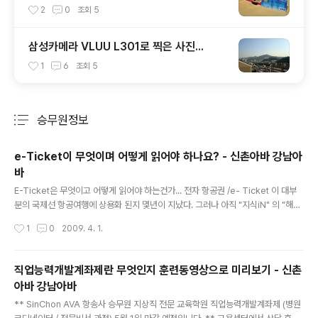
털 카메라
2
0
조회
5
삼성카메라 VLUU L301로 찍은 사진...
1
6
조회
5
승무원정보
분류 전체보기
주요 글 목록
e-Ticket이 무엇이며 어떻게 읽어야 하나요? - 신촌아바 강남아
바
글 내용
E-Ticket은 무엇이고 어떻게 읽어야 하는건가... 전자 항공권 /e- Ticket 이 대부
분의 국제선 항공여행에 상용화 된지 몇년이 지났다. 그러나 아직 "지식iN" 의 "해외
여행" "항공,비행기" 분야에 가장 많이 올라오는 질문 중의 하나가 전자 항공권/ e-
작성시간
1
0
2009. 4. 1.
Ticket 의 사용법 문제점 등에 대한 질문이고 많은 사람이 궁금증을 가진 항목이라
생각하여 간단히 설명 하고져한다. **전자 항공권 /e- Ticket 정보통신 기술의 발
전으로 생긴 편리한제도이다. 항공기를 이용한 여행에 있어 가장 먼저 챙겨야하는 것
직업능력개발계좌제란 무엇인지 훈련동영상으로 미리보기 - 신촌
이 여권과 항공권이다. 기존의 항공권은 각항공사 별로 지정된 로그와 양식에 따라
아바 강남아바
작성되었으며 대부분 인쇄 혹은 손으로 기록된 종이 를 가로로 접는 되어 있으며 각
글 내용
구간마다 차례대로 한장씩 떼..
** SinChon AVA 항송사 승무원 지상직 전문 교육학원 직업능력개발계좌제 (병원