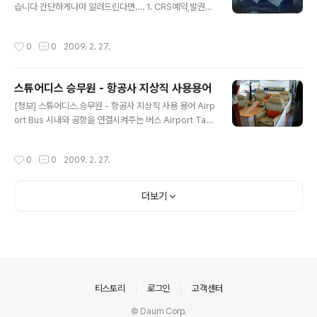
습니다 간단하게나마 알려드린다면…. 1. CRS예약,발권프
로그램 자격증을 소지하시면 우대조건 받으실수 있으며,
예약발권업무는 평생직으로 정년 55~60세까지 입니다.
작성시간
0
0
2009. 2. 27.
2. 현재 국내 항공사 및 외항사들의 지원자 나이제한이 거
의 없는추세입니다. 그래서 서른살 넘으신 분들도 자격증
취득 공부및 면접 대비하셔서 많이 채용이 되고 있습니다
스튜어디스 승무원 - 항공사 지상직 사용용어
3. 기본자격조건은 국내항공사는 전문대졸업 이상하시면
글 내용
되구 토익, 기본적인 영어회화, CRS 자격증이 있으면 많이
[정보] 스튜어디스.승무원 - 항공사 지상직 사용 용어 Airp
우대를 해서 뽑습니다 외국항공사는 학력에 상관없이 채용
ort Bus 시내와 공항을 연결시켜주는 버스 Airport Tax
시마다 다르며, 기본적인 영어회화 실력과 CRS자격증이
각 국가별로 따로 징수하기도 하고 항공료에 포함시키기도
있으시면 되구여 기본자격조건외에 우대조건은 보훈대상
한다 Arrival 도착하는 곳. 초보자의 경우 이 글자만 따라
작성시간
0
0
2009. 2. 27.
자 ,모스자격증, 어학연수또는 유학 , 해외여행경험..
가면 공항을 나갈수 있다 Baggage Check 화물인수증.
비행기에 짐을 부치고 나면 주는 조그만 종이조각 Cancel
lation Charge 취소할 때 내는 요금(그 외에 Penalty C
더보기
harge도 있다) Confirm!!! 예약을 확인하는 것. 재확인을
할 경우는 Reconfirm!!! Customs Clearnace 공항을
통관할 때의 통관절차 Delay 비행기나 열차가 늦어지는
경우 Economy Class 보통석(1등석은 First Class, ..
의안내
티스토리
로그인
고객센터
© Daum Corp.