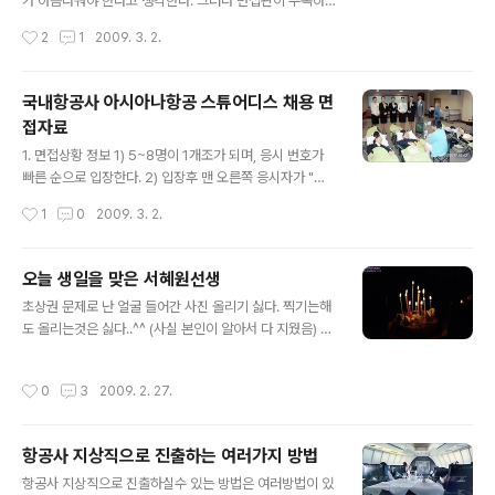
가 아름다워야 한다고 생각한다. 그러나 면접관이 주목하
는 해당 언어로 이력서,..
는 외형요건은 사람에게 호감을 주는 인상인가의 여부이
작성시간
2
1
2009. 3. 2.
다. 그러므로 면접 시험에서 좋은 평가를 받기 위해서는 밝
은 이미지를 적극적으로 보여주는 것이 필요하다. 평소 자
신의 얼굴에 자신감이 결여되어 있다고 생각한다면 생활
국내항공사 아시아나항공 스튜어디스 채용 면
습관을 적극적으로 바꾸어 나가도록 노력하자. 항공사에서
접자료
는 미인보다는 정감있는 얼굴을 원한다. 1. 면접시 알아두
글 내용
면 좋은 상황정보 ◎ 대한항공 지원 - 채용절차: 서류전형
1. 면접상황 정보 1) 5~8명이 1개조가 되며, 응시 번호가
→ 1차면접 → 인성/직무능력검사 → 2차면접 → 신체/체
빠른 순으로 입장한다. 2) 입장후 맨 오른쪽 응시자가 "차
력검사, 수영TEST - 접수시 제한성적 이상의 공인 영어시
렷, 경례"의 구령과 함께 "안녕하십니까"라고 모두 인사한
작성시간
1
0
2009. 3. 2.
험성적을 제출해야 지원할 수 있음 ◎ 각 공인 영어시험성
후 순서대로 자기소개(지원동기)에 대해 발표를 한다. 3)
적 제한선 - TOEIC 기준 : 총점 550점..
면접종료시 응시자들은 모두 구령자의 "차렷, 경례"라는 구
령에 따라 "감사합니다"라고 인사한 후 퇴실한다 2. 면접장
오늘 생일을 맞은 서혜원선생
소의 형태 3. 제출 서류(1차 전형 시 제출) - 입사지원서
글 내용
초상권 문제로 난 얼굴 들어간 사진 올리기 싫다. 찍기는해
(홈페이지 등재양식, 최근 3개월내 촬영한 사진 2매) --- 1
도 올리는것은 싫다..^^ (사실 본인이 알아서 다 지웠음) 대
부 - 자기소개서 - A4 1매 - 최종학교 전학년 성적증명서
신 생일 케익이 주인공이다. 초를 꽂고 노래 부르기 시작하
(평균평점 기재 / 4.5만접 기준) ------ 1부 편입생의 경우
는데 불이 꺼지네.. 헉 촛불사진 찍어본적이 없는데... 아쉽
前학교 성적증명서 포함 / 졸업예정자의 경우 졸업(예정)
작성시간
0
3
2009. 2. 27.
지만 더 연습을 해봐야한다...
증명서 포함 - 공인 TOEIC/G-TE..
항공사 지상직으로 진출하는 여러가지 방법
글 내용
항공사 지상직으로 진출하실수 있는 방법은 여러방법이 있