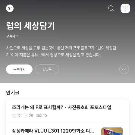
검색하기
티스토리
럽의 세상담기
구독자
1
사진으로 세상을 모두 담는것이 꿈인 저의 포토블로그가 "럽의 세상담
기"이며 지금은 유튜브에서 영상으로 세상을 담고 있습니다.
구독하기
방명록
신고하기 레이어
열기
인기글
조리개는 왜 F로 표시할까? - 사진동호회 포토스타일
12
28
조회
10
삼성카메라 VLUU L301 1220만화소 디지