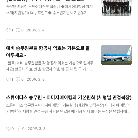
면 신촌아바
글 내용
승무원 지상직 스튜어디스 면접준비 ◆아시아나항공 자기
소개(지원동기) Key 포인트◆ 승무원지원시 지원동기에
대해서 물론 말의 구성능력 보다는 말씨 표현력,음성,등이
체크 포인트가 되지만 지원동기를 말할 때 다음과 같은 점
작성시간
1
0
2009. 3. 4.
을 참조하여 바람직한 스튜어디스상과 지원동기를 구성하
여 준비하여 봅시다. ▶이런 스튜어디스가 되고 싶어서 지
원하였습니다. 1. 승객에게 편안함과 신뢰감을 줄 수 있는
예비 승무원분들 항공사 약호는 기본으로 알
존재감이 큰 스튜어디스 2. 자신이 마주하는 것이나 스치
아두세요~
는 것의 모든 것에 대해 진심으로 아름다운 느낌을 갖는 스
글 내용
튜어디스 3. 한번 비행과 동시에 일의 폭을 넓혀 자신의 가
[필독] 예비 승무원분들 각 항공사 약호는 기본으로 알아두
능성을 믿고 열심히 할 수 있는 스튜어디스 4. 만날 때마다
세요! 항공사 약호 번 호 항공사 약호 항 공 사 명 국 가 1 A
성장을 느낄 수 있는 일류의 서비스와 웃음을 목표로 하는
AA 안셋항공(AN) 호 주 2 AAL 아메리칸항공(AA) 미 국
작성시간
1
0
2009. 3. 3.
스튜어디스 5. 남을 생각할 줄 아는..
3 AAR 아시아나항공(OZ) 한 국 4 ACA 캐나다항공(C
A) 캐 나 다 5 AFL 러시아항공(SU) 러 시 아 6 AFR 프랑
스항공(AF) 프 랑 스 7 AIC 인도항공(AI) 인 도 8 AMX
스튜어디스 승무원 - 이미지메이킹의 기본원칙 (체형별 면접복장)
멕시코항공(AM) 멕 시 코 9 ANA 전일본항공(NH) 일 본
글 내용
스튜어디스 승무원 - 이미지메이킹의 기본원칙 (체형별 면접복장) 이미지 메이킹의
10 ANK 닛뽄항공(EL) 일 본 11 ANZ 뉴질랜드항공(NZ)
기본원칙- 체형별 면접 복장 사람을 만났을 때 가장 먼저 보이는 복장은 면접시에도
뉴질랜드 12 ARG 아르헨티나항공(AR) 아르헨티나 13 A
단 몇 초 만에 그 사람의 첫인상을 좌우할 수 있는 강한 힘을 가지고 있다. 자신의 체
SA 알라스카항공(AS) 미 국 14 AUA 오스트리아항공(O
형이 다른 사람보다 불리하다고 해서 좌절하지 마라! 자신의 체형에 맞춰 장점은 살
S) 오스트리아 15 AWE 미서부항공(HP) 미 국 16 AZA
작성시간
0
0
2009. 3. 3.
리고 단점은 감소시킬 수 있는 방법이 있다. 이 방법들을 통해 면접관들에게 충분히
알..
좋은 이미지를 줄 수 있다. 남녀 각 체형별로 복장에 대한 어드바이스를 받아보자. ◆