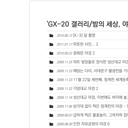
'GX-20 갤러리/밤의 세상, 
[K-3] 달 촬영
2014.06.12
따뜻한 사진...
2
2011.01.17
광화문 야경
2
2010.09.22
하트 빛망울로 장식한 성산대교 야경 - 
2009.11.25
해담는 다리, 서대문구 불광천을 
2009.11.23
11월 22일 세번째, 청계천 세계등
2009.11.23
가양대교 야경
2
2009.11.22
성산대교 야경, 이번에도 바닥에 놓고
2009.11.18
삼각대 없이 찍은 청계천의 야경 - D
2009.11.06
급하게 찍은 불꽃놀이, 그럭저럭 
2009.09.07
인천 자유공원의 야경
6
2009.08.09