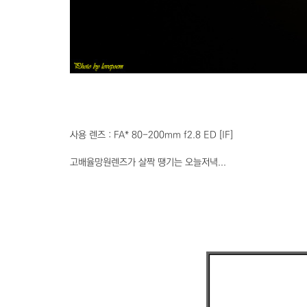
사용 렌즈 : FA* 80-200mm f2.8 ED [IF]
고배율망원렌즈가 살짝 땡기는 오늘저녁...