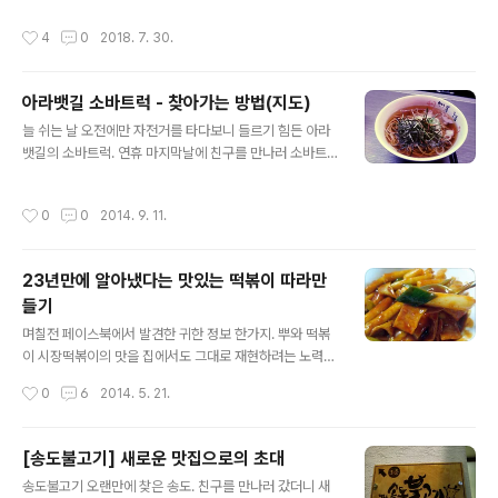
이 따로 있는듯이 보였다. 메뉴는 간단하게 4개. 기본 반찬
작성시간
4
0
2018. 7. 30.
도 깔끔, 맛나보인다. 열무냉면 부추칼국수, 해물향이 진득
하면서도 과하지 않게 어우러진 맛. 수제돈가스, 고기가 부
드러우나 소스의 맛이 좋아서 묻히는 느낌. 친구에게 연락
아라뱃길 소바트럭 - 찾아가는 방법(지도)
받고 찾아가는 과정과 풍경등이 포함된 영상이나 먹방은
글 내용
아닌... 아마도 이 길이 가장 쉽게 찾아가는 길일듯하다. 일
늘 쉬는 날 오전에만 자전거를 타다보니 들르기 힘든 아라
반 네비대로 가다간 좁고 불안불안한 시골길로..;;;
뱃길의 소바트럭. 연휴 마지막날에 친구를 만나러 소바트
럭으로 출발~~~ 생각보다 멀지 않다. 남가좌동에서 약 20
km. 지도는 제일 아래에. 땀나게 달렸으니 시원한 냉소바
작성시간
0
0
2014. 9. 11.
를 시키고~~~ 오늘은 사람이 없는편이라 한가한 모습이
다. 멀리서도 알아보기 쉬운 몸양새의 소바트럭. 메뉴는 소
박하다. 맥주도 있다는... 서비스 안주와 맥주. 사진들이 전
23년만에 알아냈다는 맛있는 떡볶이 따라만
부 맘에 안든다. 아이언2의 야간 촬영이 익숙치 않다. 담엔
들기
낮에 들러서 다른 사진도 찍어봐야 할듯. 다크니스 SL2를
글 내용
구매한지 일주일도 안되었는데 야간 라이딩을 두번째 하게
며칠전 페이스북에서 발견한 귀한 정보 한가지. 뿌와 떡볶
되다니.. 야간은 위험해... 소바트럭 : 페이스북
이 시장떡볶이의 맛을 집에서도 그대로 재현하려는 노력
(?)의 결과물을 그대로 따라해보기로 했다. 나 역시 집에서
작성시간
0
6
2014. 5. 21.
수없이 만들어봤지만 그 맛은 못냈으니까... 집에 없는 재료
는 일단 간단히 사오고... 아마도.. 집안 어딘가 다 있는것이
라 생각되지만 찾느니 그냥 사는게 낫다. 못찾아..... 1. 국물
[송도불고기] 새로운 맛집으로의 초대
용 멸치 8마리..... 냉동실 어딘가 있겠지만.... 구입2. 가래
글 내용
송도불고기 오랜만에 찾은 송도. 친구를 만나러 갔더니 새
떡... 냉동실 어딘가... 그냥 사..3. 파 한줄... 냉장실 채소칸