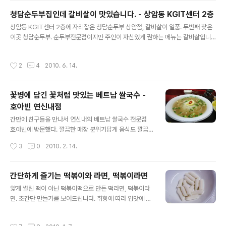
다. 이제 노릇노릇 잘 구워졌습니다. 음식은 뭐니뭐니해도
청담순두부집인데 갈비살이 맛있습니다. - 상암동 KGIT센터 2층
직접 먹어봐야 하지요. 사진이나 동영상이나 다 소용없습
글 내용
상암동 KGIT센터 2층에 자리잡은 청담순두부 상암점, 갈비살이 일품. 두번째 찾은
니다. 직접 먹어봐야 맛을 제대로 느낄수 있습니다. 소스에
이곳 청담순두부. 순두부전문점이지만 주인이 자신있게 권하는 메뉴는 갈비살입니
찍어서 그냥 먹으면 고기의 육질을 제대로 느낄수 있지만
다. 부드러운 갈비살을 직접 개발한 소스에 찍어먹으면 술도 술술 넘어가고 다른 음
이렇게 싸서 먹어도 맛은 일품입니다. 아래의 사진에 있는
식은 이미 소용이 없게 됩니다. 클릭해서 크게 보시면 고기의 육질이 정말 침넘어갑
메뉴를 보시면 아시겠지만 갈매기살과 안창살은 양념을 해
작성시간
2
4
2010. 6. 14.
니다. 사진과 함께 동영상도 준비했습니다. 고기가 부드러워서인가요.. 소스뿐만 아
서 주는데 이 역시 소스와의 궁합이 좋습니다. 이날 종류별
니라 뭐에 찍어먹어도 맛이 좋네요. 듬뿍 바른 참기름이 한방울 뚝 덜어지는군요. 다
로 다 먹어보았는데 정말 뭐하나 빠지는..
들 촬영에 열중하다보니 고기가 조금씩 타는군요. 그래도 맛있습니다. ^^ 고기에 술
꽃병에 담긴 꽃처럼 맛있는 베트남 쌀국수 -
이 빠질수가 없지요. 깔끔하게 마시고 있습니다. 순두부요리도 같이 먹으면 배도 든
호아빈 연신내점
든하고 안주로도 좋은데요. 평소 심심하게 먹던 입맛인지 아케다시두부..
글 내용
간만에 친구들을 만나서 연신내의 베트남 쌀국수 전문점
호아빈에 방문했다. 깔끔한 매장 분위기답게 음식도 깔끔
하고 맛있었다. 2월 1일부터 개업을 했다더니 대(大)같은
작성시간
3
0
2010. 2. 14.
소(小)를 주문했더니 양이 정말 많다. 치킨쌀국수 S-6,50
0원 L-7,500원(클릭해서 보세요) : 사람마다 다르겠지만
느끼하지 않고 담백하며 국물맛도 좋았다. 딤섬세트 - 8,0
간단하게 즐기는 떡볶이와 라면, 떡볶이라면
00원 : 처음 먹어본것인데 역시 우리네 입맛에 맞춘듯이
글 내용
얇게 썰린 떡이 아닌 떡볶이떡으로 만든 떡라면, 떡볶이라
부드럽게 넘어간다. (배고픈 친구가 급하게 하나를 먹어서
면. 초간단 만들기를 보여드립니다. 취향에 따라 입맛에 따
가운데가 비어버린.. 내 친구들은 아직 사진찍는 우리 진사
라 각종 채소나 계란등을 넣어 드시면 더 좋습니다.. :) 떡볶
들의 기다리는 문화가 익숙치 않은것...ㅡㅡ;) 볶음면(매운
이떡과 라면 그리고 고추장만 있으면 1차 재료는 끝입니다.
맛) - 7,500원 : 양은 좀 적은듯하나 적당히 매워서 아이들
작성시간