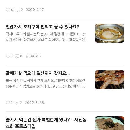
어주게 될까요... 색깔부터 맛이 느껴지는듯합니다... 꿀꺽~
작성시간
6
2
2009. 9. 17.
정말 시원하고 맛있습니다. 하지만 편육은 좀 실망스러웠
습니다. 냄새가 조금 난다고나 할까... 소고기편육이 아닌
돼지고기편육이라면 냄새가 조금 날 수 밖에 없겠지요.. 그
안산가서 조개구이 안먹고 올 수 있나요?
리고 그걸 싫어하는 사람들은 편육을 빼고 먹습니다... 일단
글 내용
편육만 뺀다면 면도, 국물도 맛있습니다..^^ 이번엔 고기완
역시나 우리의 출사는 먹는것에서 절정에 다다릅니다...;;;
자. 사진도 찍기전에 무김치가 올라왔군요. 저랑 처음 출사
시원스럽게, 화끈하게, 제대로 먹어주지요.... 먹음직스럽나
를 나온 어린 친구가 절 기다려주지 않고 올려버렸습니다.
요? 쩝~ 꿀꺽~ 와우~ 허걱! 입가심...^^;
재혁형은 당연한듯이 기다려주는데 말이지요..ㅋ 그래도
작성시간
1
0
2009. 9. 7.
충분히 맛있어 보이는 데코가..
갈매기살 먹으러 일산까지 갔지요...
글 내용
모든 사진은 클릭해서 크게 보세요. 미얀마 여행다녀오신
용주형님의 먹벙으로 갔습니다... 일산... 전에도 여기더니
오늘도 역시나... 본의 아니게 또다시 음식 사진이 올라가는
군요...... 이집은 역시 갈매기살이 전문... 용주형님이 미얀
작성시간
1
2
2009. 8. 23.
마서 사오신 시가. 향이 꽤 진했습니다. 과거엔 대마초나 마
약의 한종류로 의심이 많이 되었다고 하는군요. 이젠 미얀
마 정부차원에서 그런 오해를 없애려고 이름까지 지었다는
줄서서 먹는건 뭔가 특별한게 있다? - 사진동
군요.. Golden Gong. 금연을 했으니 피워보진 못하고 향
호회 포토스타일
만 맡아봤습니다. 좋군요... ㅡㅡ;; 주인아저씨도 계속 관심
글 내용