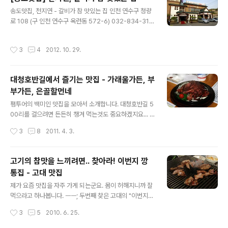
공되면 좋겠다. 혹시라도 발에 음식물을 묻힌채로 신발을
글 내용
신고가는 불상사가 일어나면 안될테니까.. 그래도 먼지나
송도맛집, 천지연 - 갈비가 참 맛있는 집 인천 연수구 청량
는 신발을 벗고도 쪼그려앉지 않아도 되는 새로운 시도가
로 108 (구 인천 연수구 옥련동 572-6) 032-834-313
고맙다. 오래 앉아있으면 다리 저려... 자.. 오늘 먹을 메뉴는
3 제주도에 이어(아직 올릴것이 남았지만..;;) 오늘은 인천
점심 반상차림. 가격은 아래 메뉴판 사진으로 확인하시고..
의 맛집 소개... 시원스런 전경을 감상하며 차에서 내리면
작성시간
3
4
2012. 10. 29.
대게한상차림과의 차이점은 ..
발렛파킹 서비스로 편히 입장만 하면 된다. 친환경 보성 녹
돈만을 사용한단다. (그런게 있었구나..... 하면서 들어가
고..;;) 입구서부터 시원스런 인테리어가... 다만 평소엔 좀
대청호반길에서 즐기는 맛집 - 가래울가든, 부
어둡다는거... ^^; 안쪽의 모습과 위(2층)에서 내려다본 모
부가든, 은골할먼네
습. 정갈한 모습만큼이나 맛있는 반찬들... 드디어 고기를
글 내용
굽기 시작. 윗 사진 3장은 스트로보로 찍은 사진이고 이 두
팸투어의 백미인 맛집을 모아서 소개합니다. 대청호반길 5
장은 스트로보를 끄고 ISO를 높이고 셔속을 낮춰서 찍은
00리를 걸으려면 든든히 챙겨 먹는것도 중요하겠지요... ^
사진. 고기사진은 역시 벌건 불이 보여야..ㅎ ..
^ 첫번째는 가래울가든입니다. 앞선 포스팅에서 잠시 안내
작성시간
3
8
2011. 4. 3.
되었던 대청호반길 6-1코스의 입구에 있는 식당입니다. 가
래울가든은 마을의 이름인 "가래울"을 따서 만들었습니다.
그리고 주변엔 대청호자연생태관도 있고 생태습지도 있어
고기의 참맛을 느끼려면.. 찾아라! 이번지 깡
서 식사후 아이들과 함께 혹은 연인과 같이 둘러보기도 좋
통집 - 고대 맛집
은 곳입니다. 자세한 위치는 아래의 지도에서 확인하세요.
글 내용
럽의 세상담기 : 대청호반길 오백리길 구글지도 - http://g
제가 요즘 맛집을 자주 가게 되는군요. 몸이 허해지니까 잘
oo.gl/maps/EVVd 정말 맛있는 오리훈제. 같이 나오는
먹으라고 하나봅니다. ㅡㅡ; 두번째 찾은 고대의 "이번지
반찬들도 어찌그리 깔끔한지 먹음직스럽습니다. 고기만으
깡통집"입니다. 맛은 이미 소문이 자자하고 직접 먹어보면
작성시간
3
5
2010. 6. 25.
로 부족하다면 오리누룽지백숙도 있습니다. 가래울가든 :
괜한 소문이 아니란것이 느껴집니다. 직접 개발한 소스에
042-274-2023, 대..
찍어서 먹으면 부드러운 고기의 육질이 더욱 자극적입니