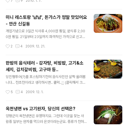
7
9
2010. 1. 7.
다른 첨가물들은 뭘 넣으시더라도 상관이 없습니다. 입맛
과 먹어도 좋을듯하다. 그리고 같이 나온 단무지도 어쩐지
을 고려해서 넣으신다면... 떡볶이 느낌을 더 나게 하려면
더 맛이 있..
어묵을 넣으셔도 되고.. 떡을 넣는 시기는 적당선에서 넣으
미니 레스토랑 '냠냠', 돈가스가 정말 맛있어요
세요. 전 꽁꽁 언 상태라서 끓기 시작하자 마자 넣었습니다.
- 안산 신길동
이미 녹은 상태인데 일찍 넣으면 면이 익기도 전에 떡이 흐
글 내용
물흐물해져서 쫄깃한 맛이 없습니다. 물을 올리실때 주의
개업기념으로 3일간 식사류 4,000원 통일, 분식류 2,00
하실점. 물은 평소보다 조금 적게 넣으시고 양념 스프도 적
0원 통일. 21일부터 23일까지 파격적인 가격으로 신고식
게 넣으세요. 아래처럼 고추장을 넣을것이기에 보통라면
을 치루는 미니 레스토랑 '냠냠'의 가격표다. 24일부터 제
작성시간
2
4
2009. 12. 21.
끓이듯이 스프를 다 넣으면..
가격을 받기 시작해도 학생들은 1,000원씩 할인이 된다하
니 좋겠네~ 가격할인에 넉넉한 인심으로 양도 많아 손님들
마다 많다고 투정(?)을 부리는 소리가 계속 들린다. ㅎㅎ;
한밤의 음식테러 - 감자탕, 비빔밥, 고기&소
돈가스를 시식해보니 맛도 좋다. 첫날이고 부재료들이 충
세지, 김치갈비찜, 고구마 등..
분치 않아 미완성이라하나 맛은 이미 충분한듯하다. 어른
글 내용
아이 할것없이 모두들 맛있다고 칭찬이 자자한 돈가스. 떡
당진팸투어(?)를 포스팅하기전에 음식사진만 살짝 올려봅
볶이도 맛을 보니 맛있네요..^^ 1인분이 아닌 맛보기용입니
니다... 전초전이라고 생각하시면.. 쿨럭..;;; (클릭해서 크게
다. 아기자기한 내부모습. 아직 더 꾸며야겠군요. 창가는 이
보시면 더 배고픕니다요...) 감자탕. 해물.. 떡... 음식이름이
작성시간
5
4
2009. 12. 1.
미 이쁘게 꾸며져 있습니다. 신길휴먼시아 6단지아파트 모
뭐였더라..;;; 위의 음식을 다 먹고 밥을 비빈 상태... 당진에
곡초등학교 앞에 자리하고..
가서 신나게 고기 구워먹은... 김치갈비찜. 고구마~
옥천냉면 vs 고기완자, 당신의 선택은?
글 내용
양평군의 옥천냉면은 유명하지요. 그런데 이곳을 찾는 사
람중 일부는 완자를 먹으러 온것이라는군요. 종류가 전혀
달라서 비교가 힘든 두 음식을 먹어보면 어느쪽의 손을 들