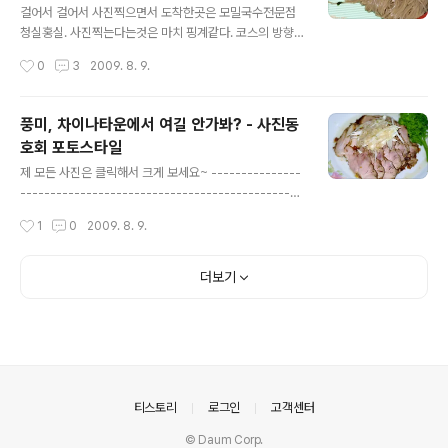
을 보이셔서 결국 두개를 얻어가신..ㅋ 화장실가는 재혁형
걸어서 걸어서 사진찍으면서 도착한곳은 모밀국수전문점
이 맡기고 간 사이에 찰칵. 향이 독특합니다. 시골의 아궁이
청실홍실. 사진찍는다는것은 마치 핑계같다. 코스의 방향
에서 나무태우는 향이랑 비슷하다면 상상이 되시나요. 보
이 결국은 맛집. 가게앞에 줄이 있다. 기다려야 한다. 처음
작성시간
0
3
2009. 8. 9.
통의 담배와..
온 회원분은 아직 소화도 안됐는데.... 라며 걱정을..ㅋ 앞선
사람들이 나오더라도 섣불리 들어가지 않는다. 가게가 비
좁고 손님들이 많아 치우는데 걸리적거리기에 일단 들어오
풍미, 차이나타운에서 여길 안가봐? - 사진동
라는 사인을 받고 들어가야 한다. 어둑어둑해져서 자리 잡
호회 포토스타일
은 우리.. 또 사진부터 찍는다..ㅋ 배가 덜꺼져 이 맛있는게
글 내용
별맛을 못느끼겠단다..ㅎㅎ;;; 인천에 오면 여기도 반드시
제 모든 사진은 클릭해서 크게 보세요~ ---------------
들러야 한다는곳이다. 만두는 맛은 몰라도 시각적으로는
-----------------------------------------------
별로였다. 그러고보니 사진찍으면서 걸어서 온데다 다음
---------------------------------------- 광효의
작성시간
1
0
2009. 8. 9.
팀을 위해 바로 자리를 비워주는 센스를 보여준다며 바로
뒤늦은 합류와 함께 시작된 먹벙. 더 늦었으면 여기도 모를
나오면서 정신없어 명함도 못챙겼다...
뻔했으나.. 금방 도착해서 다행히도 음식탐방(?)이 시작된
다. B코스와 함께 1인당 하나씩의 자장면. 그중 첫번째 음
더보기
식. 이름은 모르겠다... 메뉴판을 봤어야 하는것인데.. 사진
찍느라 바쁘지만 맛도 좋고.. 다음 음식.. 다 먹기도 전에 척
척 나오고 있다. 이곳에서 제일 오래되었다는 광효의 설명
과 함께 시식중.. 이 빵도 사람수에 맞게 가져다 준다.. 자작
데코레이션~ 자장면도 느끼하지 않고 맛이 좋다. 다섯명의
남자들이..
의안내
티스토리
로그인
고객센터
© Daum Corp.