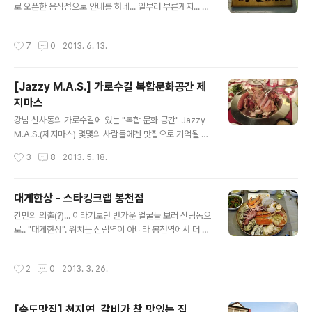
로 오픈한 음식점으로 안내를 하네... 일부러 부른게지... ㅎ
에... 없네... 어딘가 어머니가 썰어놓으신게 있을건데... 그
그래.. 맛도 보고 사진도 찍고... 음식이야 돌아다니다보면
냥 사라..4. 오뎅한장... 이건 없는거 확실하네..5. 고추장...
늘 먹는거고 사진이야 말로 간만에 찍네. 고맙다 사진이나
집에 있는 고추장은 뭔가 첨가된 맛으로서 떡볶이용으론
작성시간
7
0
2013. 6. 13.
찍어볼까... ^^ 3층 건물에 층마다 다른 메뉴... 그러나 같은
부적합.. 구입.6. 설탕...
집이란다. 우린 3층으로. 엘리베이터도 있으니 편히 올라
가고 좋네. 아직은 좀 이른 시간. 음식준비가 상당히 빠르
[Jazzy M.A.S.] 가로수길 복합문화공간 제
다. 자리잡고 카메라 꺼내 준비하다보니 순식간에 차려지
지마스
는 음식들... 아... 정작 중요한 불고기 사진이 건질게 없다...
글 내용
쩝... 그냥 맛으로 설명해볼까..꽤 오래전부터 싱겁게 먹기
강남 신사동의 가로수길에 있는 "복합 문화 공간" Jazzy
시작한 우리집, 그 덕에 보통의 음식점엘 가면 짜고 달고 조
M.A.S.(제지마스) 몇몇의 사람들에겐 맛집으로 기억될 공
금은 괴롭기까지 하다. 그런데 이 집 간이 나한테 맞..
간. 다시 그들을 만나러 찾아간 곳. 첫 분위기는 어둡고 Ja
작성시간
3
8
2013. 5. 18.
zz가 연상(?)되는 곳. 많은 오토그래프들이 붙어있고 그중
에 노란색이 보이는데.. 흠.. 박지성. 이걸 보니 최근의 내 머
릿속을 찍은듯... 우르릉 쾅쾅!!! 한동안 무슨 일이 있었던 것
대게한상 - 스타킹크랩 봉천점
일까... 사람도 없고 조용하니 우리들만 초대(?)된듯한 분위
글 내용
간만의 외출(?)... 이라기보단 반가운 얼굴들 보러 신림동으
기... 우선 음식과 술로 시작하고.. 와인과 과일로 가볍게 시
로.. "대게한상". 위치는 신림역이 아니라 봉천역에서 더 가
작하다가... 맥주와 소세지가 나오고... 간만에 마셔보는 데
깝다. 4번출구를 나와 약 5분? 걷다보면 야마하 대리점이
킬라! 오른쪽 사진의 음료는 기억이...ㅜㅡ 복합 문화 공간
보이고 바로 다음 건물. 영덕대게를 먹어보곤 몇년만인지
이라는 개념을 이해 할 수 있는 공간이 마련되어 있다. 여러
작성시간
2
0
2013. 3. 26.
모르겠다. 가게를 들어가면 신발을 벗고 들어가는데 테이
작품들이 전시되어 있다. 유독 눈에 띄던..
블방식이다. 전반적으로 밝고 깨끗한 분위기지만 사람 많
아지고 대게 뜯다보면 바닥이 지저분해질텐데 슬리퍼가 제
[송도맛집] 천지연, 갈비가 참 맛있는 집