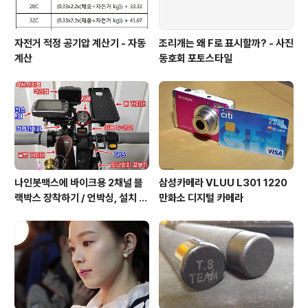
자전거 적정 공기압 계산기 - 자동
조리개는 왜 F로 표시할까? - 사진
계산
동호회 포토스타일
나인봇맥스에 바이크용 2채널 블
삼성카메라 VLUU L301 1220
랙박스 장착하기 / 언박싱, 설치 그
만화소 디지털 카메라
리고 주행까지.