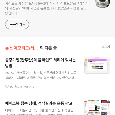
사진으로 세상을 모두 담는것이 꿈인 저의 포토블로그가 "럽
의 세상담기"이며 지금은 유튜브에서 영상으로 세상을 담고
있습니다.
구독하기
더보기
뉴스 이모저모/세상에 이런일이
의 다른 글
불량기업(칸투칸)의 블라인드 처리에 맞서는
방법
글 내용
2015년 새해를 여는 1월 2일, 칸투칸의 명예훼손 신고로
블라인드 처리된 내 글들. 흔히 겪는 일은 아니었으나 당황
할만한 일도 아니었기에 '어쭈 이것들봐라?' 정도였다. 대
16
0
2015. 2. 1.
한민국의 네이버와 다음등의 포탈에 묶인 블로거들이 겪을
수 밖에 없는 종속된 관계에서의 '을'의 입장. '갑'의 입장인
대기업 포탈과 짝짜꿍이 딱 맞는 또다른 '갑', 광고주 기업
페이스북 접속 장애, 검색결과는 온통 광고
들에게 그냥 당하게 되는 이 현실속에서 그냥 당하고 있을
글 내용
내가 아니다. 블라인드 처리에서 해제 이 글들은 오늘, 2월
페이스북이 다운되면 그냥 다른 일 하면 되는데 꼭 원인이
1일자로 임시조치(블라인드)에서 해제되어 다시 정상적으