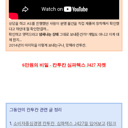
상담을 하고 AS를 진행했던 사람이 분명 물건을 직접 제품에 장착해서 확인했
다고 하던데 뭘 확인한걸까...
확인하고 엿먹으라고
냄새나는 상태
그대로 보내준건가? 개털도 아니고 이게 대
체 뭔지...
2014년의 마지막을 이렇게 보내는구나, 망해라 칸투칸.
6만원의 비밀 - 칸투칸 심파텍스 J427 자켓
그동안의 칸투칸 관련 글 정리
1.
소비자중심경영 칸투칸, 심파텍스 J427을 입어보고
(
링크