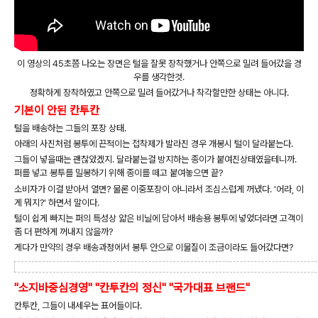
이 영상의 45초쯤 나오는 장면은 털을 잘못 장착했거나 안쪽으로 밀려 들어갔을 경
우를 생각한것.
정확하게 장착하였고 안쪽으로 밀려 들어갔거나 착각할만한 상태는 아니다.
기본이 안된 칸투칸
털을 배송하는 그들의 포장 상태.
아래의 사진처럼 봉투에 끈적이는 접착제가 발라진 경우 개봉시 털이 달라붙는다.
그들이 넣을때는 괜찮았겠지. 달라붙는걸 방지하는 종이가 붙여진상태였을테니까.
퍼를 넣고 봉투를 밀봉하기 위해 종이를 떼고 붙여놓으면 끝?
소비자가 이걸 받아서 열면? 물론 이중포장이 아니라서 조심스럽게 꺼냈다. '어라, 이
게 뭐지?' 하면서 말이다.
털이 쉽게 빠지는 퍼의 특성상 얇은 비닐에 담아서 배송용 봉투에 넣었더라면 고객이
좀 더 편하게 꺼내지 않을까?
게다가 만약의 경우 배송과정에서 봉투 안으로 이물질이 조금이라도 들어갔다면?
"소지바중심경영" "칸투칸의 정신" "국가대표 브랜드"
칸투칸, 그들이 내세우는 표어들이다.