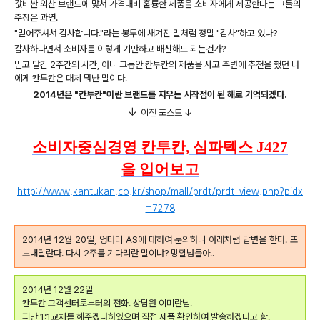
값비싼 외산 브랜드에 맞서 가격대비 훌륭한 제품을 소비자에게 제공한다는 그들의
주장은 과연.
"믿어주셔서 감사합니다."라는 봉투에 새겨진 말처럼 정말 "감사"하고 있나?
감사하다면서 소비자를 이렇게 기만하고 배신해도 되는건가?
믿고 맡긴 2주간의 시간, 아니 그동안 칸투칸의 제품을 사고 주변에 추천을 했던 나
에게 칸투칸은 대체 뭐냔 말이다.
2014년은 "칸투칸"이란 브랜드를 지우는 시작점이 된 해로 기억되겠다.
↓
이전 포스트 ↓
소비자중심경영 칸투칸, 심파텍스 J427
을 입어보고
http://www.kantukan.co.kr/shop/mall/prdt/prdt_view.php?pidx
=7278
2014년 12월 20일, 엉터리 AS에 대하여 문의하니 아래처럼 답변을 한다. 또
보내달란다. 다시 2주를 기다리란 말이냐? 망할넘들아..
2014년 12월 22일
칸투칸 고객센터로부터의 전화. 상담원 이미란님.
퍼만 1:1교체를 해주겠다하였으며 직접 제품 확인하여 발송하겠다고 함.