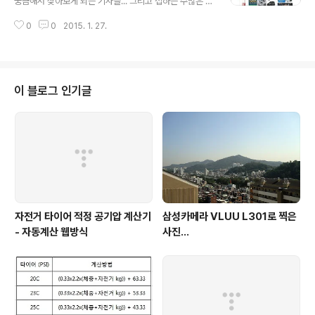
궁금해서 찾아보게 되는 기사들... 그리고 접하는 수많은 광
로 보여지기 시작했다. 보내주신 복원신청에 따라, 신고자
고들... 그저 페이스북 접속이 원할하지 않다는 내용뿐... 광
에게 안내 후 방송통신심의위원회 등에 심의를 신청하여
0
0
2015. 1. 27.
고로 도배된 화면만 한번 더 보는것이다. 접속이 원할하지
게시물의 침해성 여부에 대한 결정을 확인하려 했습니다
않다는건 나도 안다... 쩝.. 정보 전달이 주가 되어야할 페이
만, 신고자로부터 심의대리..
지가 광고로 뒤덮여 있다니.. 그리고 그 페이지를 어쩔수 없
이 보고 있어야 하는 우리나라의 인터넷 환경. 나도 내 블로
그에 광고를 달고는 있지만 적당히는 힘들겠지... 다 먹고
이 블로그 인기글
살자고 하는건데..;;; 그나저나 기사마다 단골로 등장하는
"관계자"는 누굴까... 친구? 지인? 웹마스터? 누구냐 넌...
자전거 타이어 적정 공기압 계산기
삼성카메라 VLUU L301로 찍은
- 자동계산 웹방식
사진...