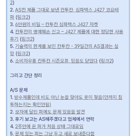
2
)
2.
AS전 제품 그대로 보낸 칸투칸, 심파텍스 J427 코요테
퍼
(
링크2
)
3.
6만원의 비밀 – 칸투칸 심파텍스 J427 자켓
4.
칸투칸의 명예훼손 신고 – J427 제품에 대한 정당한 사용
후기
(
링크2
)
5.
기술력의 한계를 보인 칸투칸 - 39일간의 AS결과는 실
망
(
링크2
)
6.
소비자우롱 칸투칸 시즌오프, 믿음도 닫았다
(
링크2
)
그리고 간단 정리
A/S 문제
1.
방수제품인데 비도 아닌 눈을 맞아도 옷이 젖음(안까지 침
투하는지는 확인안됨)
2.
모자에 달린 퍼에도 문제 있음을 발견
3. 후기 보고는 AS해주겠다고 업체에서 연락
4.
2주만에 온 퍼가 처음 상태 그대로임
5.
문제 있는 퍼는 그냥 두고 새로 보내준다함