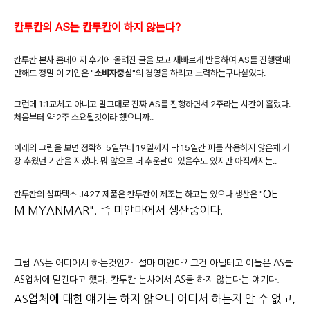
칸투칸의 AS는 칸투칸이 하지 않는다?
칸투칸 본사 홈페이지 후기에 올려진 글을 보고 재빠르게 반응하여 AS를 진행할때
만해도 정말 이 기업은 "
소비자중심
"의 경영을 하려고 노력하는구나싶었다.
그런데 1:1교체도 아니고 말그대로 진짜 AS를 진행하면서 2주라는 시간이 흘렀다.
처음부터 약 2주 소요될것이라 했으니까..
아래의 그림을 보면 정확히 5일부터 19일까지 딱 15일간 퍼를 착용하지 않은채 가
장 추웠던 기간을 지냈다. 뭐 앞으로 더 추운날이 있을수도 있지만 아직까지는..
OE
칸투칸의 심파텍스 J427 제품은 칸투칸이 제조는 하고는 있으나 생산은 "
M
MYANMAR". 즉 미얀마에서 생산중이다.
그럼 AS는 어디에서 하는것인가. 설마 미얀마? 그건 아닐테고 이들은 AS를
AS업체에 맡긴다고 했다. 칸투칸 본사에서 AS를 하지 않는다는 얘기다.
AS업체에 대한 얘기는 하지 않으니 어디서 하는지 알 수 없고,