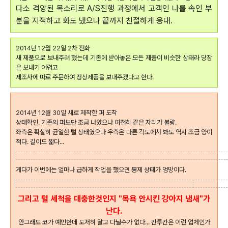
다소 격앙된 목소리로 A/S진행 과정에서
고객인 나를 속인 부
분을 지적하고 화도 냈으나 끝까지 친절하게 응대.
2014년 12월 22일 2차 전화
새 제품으로 보내주려 했는데 기존에 받아놓은 모든 제품이 비슷한 상태라 당장
은 보내기 어렵고
제조사에 따로 주문하여 정상제품을 보내주겠다고 한다.
2014년 12월 30일 새로 제작한 퍼 도착
상태확인. 기존의 퍼보단 조금 나았으나 여전히 같은 자리가 불량.
좌측은 확실히 균일한 털 상태였으나 우측은 다른 각도에서 봐도 역시 조금 양이
적다. 길이도 짧다...
게다가 이번에는 얼마나 급하게 작업을 했으면 봉제 상태가 엉망이다.
그리고 털 세척을 대충한것인지 "목욕 안시킨 강아지 냄새"가
난다.
안그래도 코가 예민한데 도저히 달고 다닐수가 없다... 칸투칸은 이런 업체인가