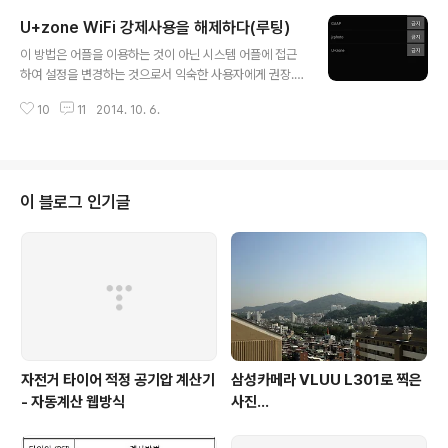
도 적어놨듯이 내 추측만으로 작성된거라 사실과 다를수도
U+zone WiFi 강제사용을 해제하다(루팅)
있어서 명예훼손에 해당되어 차단 될수도 있음을 예상했
글 내용
다. 그런데 아래 두 글은 순수한 내 사용후기이며 내가 직접
이 방법은 어플을 이용하는 것이 아닌 시스템 어플에 접근
겪은 내용인데 같이 차단되었다.http://lovepoem.tistor
하여 설정을 변경하는 것으로서 익숙한 사용자에게 권장.
y.com/867 -> 소비자중심경영 칸투칸, 심파텍스 J427
시스템 어플에 접근이 가능해야 하므로 루팅된 폰이어야
을 입어보고http://lovepoem.tistory.com/868 -> A
10
11
2014. 10. 6.
하며, 사용된 기종은 아이언2. 다른 기종에서의 정상작동
S전 제품 그대로 보낸 ..
을 보장하지 않는다. 앞서 두개의 포스트를 통해 LG텔레콤
의 꼼수를 알아봤고 또 어플로 피하는 방법까지 있었다. U
+zone Wi-fi망 강제사용 - LG유플러스의 꼼수로 선택권
침해U+zone 강제차단하기 - 내 선택권은 내가 챙긴다 그
이 블로그 인기글
런데 이 어플을 사용하다보니 두가지중 하나인 스마트WiF
i가 배터리를 엄청나게 잡아먹는것을 알게 되었다. 아마 다
른 하나도 엄청나게는 아니어도지속적으로 WiFi신호를 잡
아가며 차단하고 유지하려면 배터리를 꽤 사용할것으로 예
상된다. 하여 시간 나는대로 틈틈이..
자전거 타이어 적정 공기압 계산기
삼성카메라 VLUU L301로 찍은
- 자동계산 웹방식
사진...