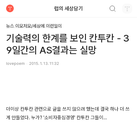
검색하기
럽의 세상담기
티스토리
뉴스 이모저모/세상에 이런일이
기술력의 한계를 보인 칸투칸 - 3
9일간의 AS결과는 실망
lovepoem
2015. 1. 13. 11:32
더이상 칸투칸 관련으로 글을 쓰지 않으려 했는데 결국 하나 더 쓰
게 만들었다. 누가? '소비자중심경영' 칸투칸 그들이...