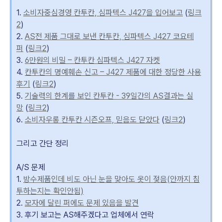
1.
소비자중심경영 칸투칸, 심파텍스 J427을 입어보고
(
링크
2
)
2.
AS전 제품 그대로 보낸 칸투칸, 심파텍스 J427 코요테
퍼
(
링크2
)
3.
6만원의 비밀 – 칸투칸 심파텍스 J427 자켓
4.
칸투칸의 명예훼손 신고 – J427 제품에 대한 정당한 사용
후기
(
링크2
)
5.
기술력의 한계를 보인 칸투칸 - 39일간의 AS결과는 실
망
(
링크2
)
6.
소비자우롱 칸투칸 시즌오프, 믿음도 닫았다
(
링크2
)
그리고 간단 정리
A/S 문제
1.
방수제품인데 비도 아닌 눈을 맞아도 옷이 젖음(안까지 침
투하는지는 확인안됨)
2.
모자에 달린 퍼에도 문제 있음을 발견
3. 후기 보고는 AS해주겠다고 업체에서 연락