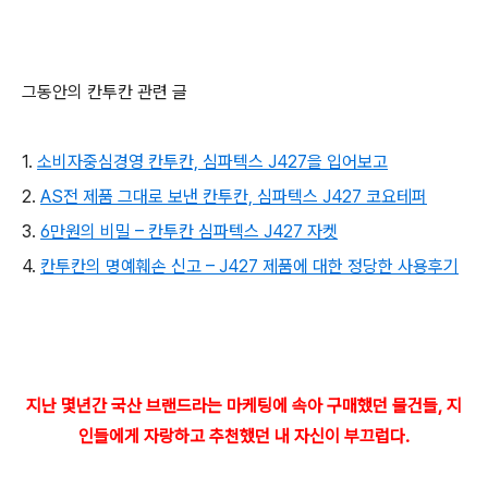
그동안의 칸투칸 관련 글
1.
소비자중심경영 칸투칸, 심파텍스 J427을 입어보고
2.
AS전 제품 그대로 보낸 칸투칸, 심파텍스 J427 코요테퍼
3.
6만원의 비밀 – 칸투칸 심파텍스 J427 자켓
4.
칸투칸의 명예훼손 신고 – J427 제품에 대한 정당한 사용후기
지
난 몇년간 국산 브랜드라는 마케팅에 속아 구매했던 물건들, 지
인들에게 자랑하고 추천했던 내 자신이 부끄럽다.