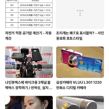
자전거 적정 공기압 계산기 - 자동
조리개는 왜 F로 표시할까? - 사진
계산
동호회 포토스타일
나인봇맥스에 바이크용 2채널 블
삼성카메라 VLUU L301 1220
랙박스 장착하기 / 언박싱, 설치 그
만화소 디지털 카메라
리고 주행까지.