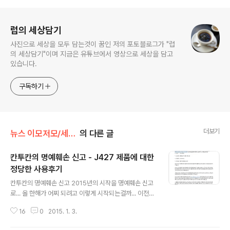
로그 정보
럽의 세상담기
사진으로 세상을 모두 담는것이 꿈인 저의 포토블로그가 "럽
의 세상담기"이며 지금은 유튜브에서 영상으로 세상을 담고
있습니다.
구독하기
더보기
뉴스 이모저모/세상에 이런일이
의 다른 글
칸투칸의 명예훼손 신고 - J427 제품에 대한
정당한 사용후기
글 내용
칸투칸의 명예훼손 신고 2015년의 시작을 명예훼손 신고
로... 올 한해가 어찌 되려고 이렇게 시작되는걸까... 이전에
작성했던 3개의 게시물이 "명예훼손 신고"를 당해 차단되
16
0
2015. 1. 3.
었다. http://lovepoem.tistory.com/869 -> 6만원의
비밀 – 칸투칸 심파텍스 J427 자켓이 내용은 글의 초반에