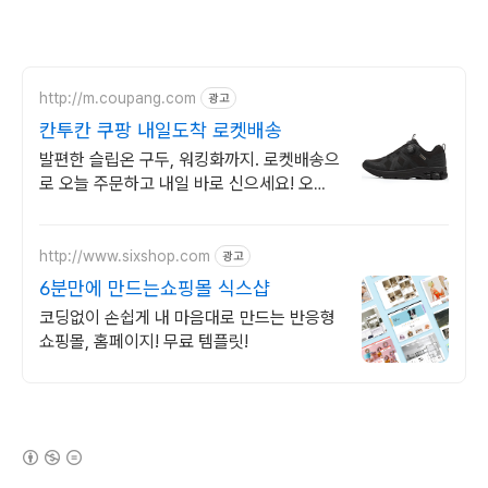
http://m.coupang.com
광고
칸투칸 쿠팡 내일도착 로켓배송
발편한 슬립온 구두, 워킹화까지. 로켓배송으
로 오늘 주문하고 내일 바로 신으세요! 오래
걸어도 편안한 헬씨워크 슈즈. 데일리룩, 출
근길에 칸투칸과 함께!
http://www.sixshop.com
광고
6분만에 만드는쇼핑몰 식스샵
코딩없이 손쉽게 내 마음대로 만드는 반응형
쇼핑몰, 홈페이지! 무료 템플릿!
(새창열림)