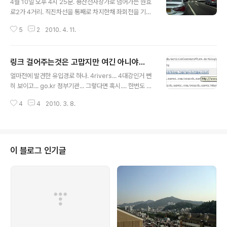
4월 10일 오후 4시 25분. 용산전자상가로 넘어가는 원효
로2가 4거리. 직진차선을 통째로 차지한채 좌회전을 기다
리는 용자가 있었다. 차선을 차지한 위치가 거의 4거리 가
5
2
2010. 4. 11.
운데였으며 차선이 막힌 차들이 겨우겨우 피해가는 모습도
보였다. 차량들이 클랙션을 울리고 위협하듯 가까스로 비
켜가는데도 아랑곳하지 않았다. 이 사람은 끝까지 자리를
링크 걸어주는것은 고맙지만 여긴 아니야...
지켰고 좌회전 신호가 켜지자 그때서야 움직였다. 상태로
글 내용
봐선 하루이틀 운전한 사람이 아닐듯한데 지금까지 얼마나
얼마전에 발견한 유입경로 하나. 4rivers... 4대강인거 뻔
많은 폐를 끼치며 운전해왔을까... 4월 6일 화요일, 12시 6
히 보이고... go.kr 정부기관... 그렇다면 혹시.... 한번도 가
분. 그저 평범한 대낮에 당당히 주차되어있는 트럭. 그리고
본적이 없는 주소에서 유입된 아래의 주소, 가보았다. 오호
그 옆으로는 멀리 빙~ 돌아서 우회전하는 차가 보인다. 이
4
4
2010. 3. 8.
~~ 게시판인듯한데 내 글이 떡!!!하니 등록되어 있다. 나 말
트럭의 바로 위에는 무인단속카메라가 설치되어 있다. 바
고도 많은 블로거들의 글이 등록되어 있다. 대충 살펴보니
로 서대문구 남가좌2동 현대아파..
강에 관한 이야기, 환경이야기 등등의 블로거들의 포스트
가 등록되어 있다. 위에 보면 분명 게시판처럼 보이지만 사
실은 그냥 블로그로 링크만 된다. 작성자를 누르면 대표블
이 블로그 인기글
로그주소로 링크되고 제목을 누르면 해당 포스트로 바로간
다. 즉 위의 게시판은 게시판이라기 보단 게시판처럼 보이
는 링크페이지일뿐이다. 그러나 누가 보아도 우선적으로는
각 글의 작성자가 직접 글을 올린것처럼 보인다. 가만히 그
리고 곰곰히..