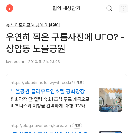
검색하기
럽의 세상담기
티스토리
뉴스 이모저모/세상에 이런일이
우연히 찍은 구름사진에 UFO? -
상암동 노을공원
lovepoem
2010. 5. 26. 23:03
https://cloudinhotel.wywh.co.kr/
광고
노을공원 클라우드인호텔 평화광장 도
보 10분 거리
평화광장 앞 힐링 숙소! 조식 무료 제공으로
비즈니스와 여행을 완벽하게. 대형 TV와 넷
플릭스, 스타일러 구비! 몸만 오면 되는 편안
한 숙소
http://blog.naver.com/koreawifi
광고