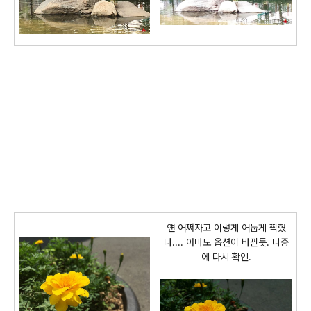
얜 어쩌자고 이렇게 어둡게 찍혔
나.... 아마도 옵션이 바뀐듯. 나중
에 다시 확인.