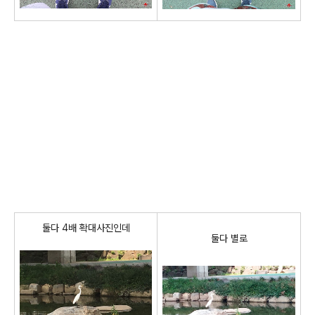
둘다 4배 확대사진
인데
둘다 별로