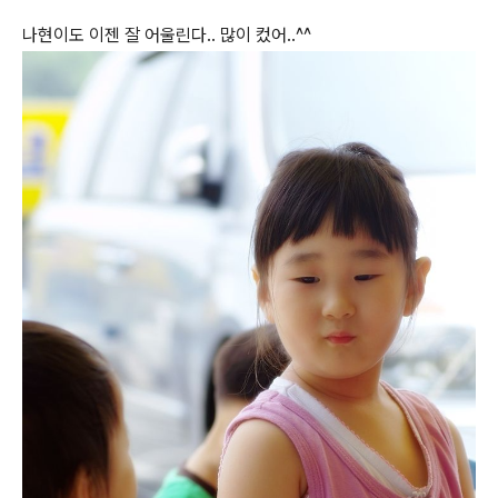
나현이도 이젠 잘 어울린다.. 많이 컸어..^^