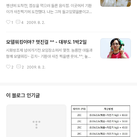
글 내용
펜션에 도착전, 점심을 먹으러 들른 음식점. 이곳에서 기환
이가 사진찍기에 도전했다. 나는 그저 들고있었을뿐이고~
(애한테는 꽤 무거우므로..) 기환이가 아빠 보면서 찍은.. 엄
1
4
2009. 8. 2.
마하고는 너무 가까웠나보다..^^;; 다들 맛있게 먹고.. 나는
역시나 사진부터... 바지락을 까서 넣어주는데 먹기 참 편하
다..
모델워킹이야? 멋진걸 ^^ - 대부도 1박2일
글 내용
시화방조제 넘어가기전 모임장소에서 몇컷. 늠름한 아들과
함께 모델워킹~ 김치~ 기환아 사진 찍을땐 웃어..^^; 높은
눈높이.. 삼촌보다 높은데서 내려다보는 기분, 알겠어? ^^
2
2
2009. 8. 2.
예찬이 뭐 먹니~ 영화 조폭마누라가 생각난다...
이 블로그 인기글