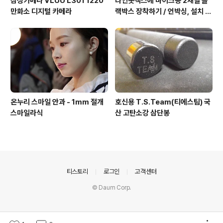
삼성카메라 VLUU L301 1220
나인봇맥스에 바이크용 2채널 블
만화소 디지털 카메라
랙박스 장착하기 / 언박싱, 설치 그
리고 주행까지.
온누리 스마일 안과 - 1mm 절개
호신용 T.S.Team(티에스팀) 국
스마일라식
산 고탄소강 삼단봉
의안내
티스토리
로그인
고객센터
© Daum Corp.