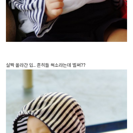
살짝 올라간 입.. 흔히들 썩소라는데 벌써??