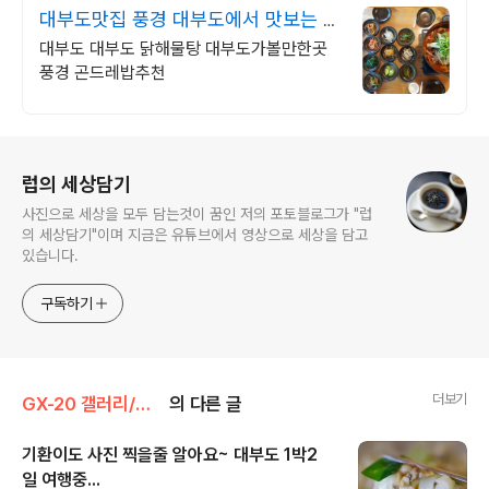
대부도맛집 풍경 대부도에서 맛보는 닭
해물탕!
대부도 대부도 닭해물탕 대부도가볼만한곳
풍경 곤드레밥추천
로그 정보
럽의 세상담기
사진으로 세상을 모두 담는것이 꿈인 저의 포토블로그가 "럽
의 세상담기"이며 지금은 유튜브에서 영상으로 세상을 담고
있습니다.
구독하기
더보기
GX-20 갤러리/친구들
의 다른 글
기환이도 사진 찍을줄 알아요~ 대부도 1박2
일 여행중...