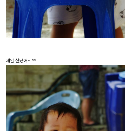
제일 신났어~ ^^