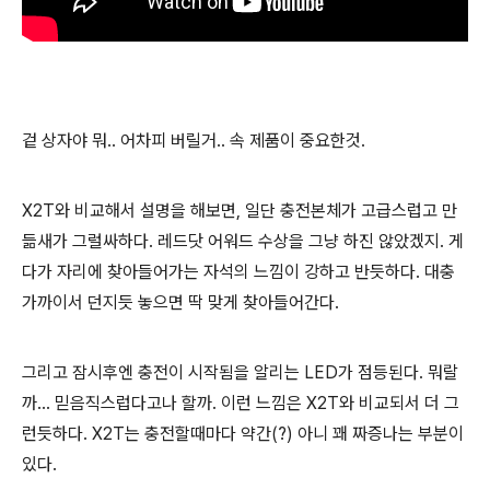
겉 상자야 뭐.. 어차피 버릴거.. 속 제품이 중요한것.
X2T와 비교해서 설명을 해보면, 일단 충전본체가 고급스럽고 만
듦새가 그럴싸하다. 레드닷 어워드 수상을 그냥 하진 않았겠지. 게
다가 자리에 찾아들어가는 자석의 느낌이 강하고 반듯하다. 대충
가까이서 던지듯 놓으면 딱 맞게 찾아들어간다.
그리고 잠시후엔 충전이 시작됨을 알리는 LED가 점등된다. 뭐랄
까... 믿음직스럽다고나 할까. 이런 느낌은 X2T와 비교되서 더 그
런듯하다. X2T는 충전할때마다 약간(?) 아니 꽤 짜증나는 부분이
있다.