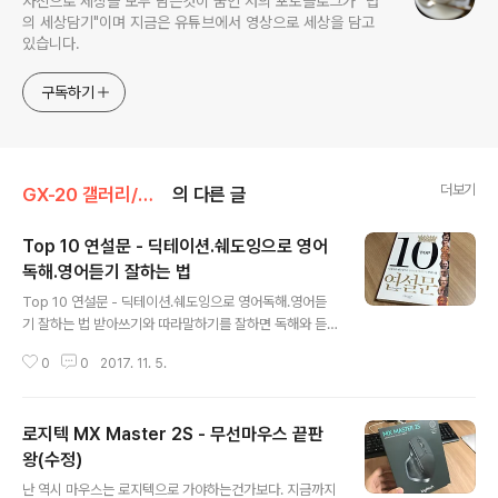
사진으로 세상을 모두 담는것이 꿈인 저의 포토블로그가 "럽
의 세상담기"이며 지금은 유튜브에서 영상으로 세상을 담고
있습니다.
구독하기
더보기
GX-20 갤러리/제품
의 다른 글
Top 10 연설문 - 딕테이션.쉐도잉으로 영어
독해.영어듣기 잘하는 법
글 내용
Top 10 연설문 - 딕테이션.쉐도잉으로 영어독해.영어듣
기 잘하는 법 받아쓰기와 따라말하기를 잘하면 독해와 듣
기가 된다? 틀린말은 아닐듯하다. 받아쓸 정도면 뭐 어느정
0
0
2017. 11. 5.
도 들려야 되는거 아닐까... 왠만큼 들렸으니 따라하기도 될
것이고... 결국 영어 공부의 방법을 제시해주는 책. Top 10
연설문 - 딕테이션.쉐도잉으로 영어독해.영어듣기 잘하는
로지텍 MX Master 2S - 무선마우스 끝판
법 리뷰 제안을 받았을때 아주 살짝 아주 잠깐 고민을 했다.
아마도 0.1초 정도? 너무도 오랜만인 리뷰제안이어서? 책
왕(수정)
글 내용
(?)이라서? 둘다 고민하게 만드는 주제임에는 틀림없다. 돈
난 역시 마우스는 로지텍으로 가야하는건가보다. 지금까지