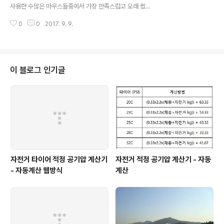
이든 뭐든 제공받으며 리뷰 쓰는게 익숙치도 않고(좋은말
사용한 수많은 마우스들중에서 가장 만족스럽고 오래 썼고
만 써주는거 잘 못하니까...) 책........ 책은 리뷰한적이 거의
아직도 사용이 가능한 마우스는 바로 로지텍 G5다. 감히
없고 글보단 사진을 찍어서 포스팅하는게 더 익숙하다보니
0
0
2017. 9. 9.
명품이라 칭하고 싶은 로지텍 G5 그러나 책상을 선없는 환
잠깐 ..
경으로 꾸미다보니 가장 만족스러운 성능에도 불구하고 바
꾸게 되었다. 키보드는 마음에 드나 마우스가 형편없었던
아이리버의 '키보드 마우스 세트' 제품. 키보드는 그럭저럭
만족스러워서 사용중이지만 마우스는 그냥 콱! 큰 돈은 들
이 블로그 인기글
이기 싫었고 무난히 쓸 제품을 찾다보니 가성비가 좋다길
래 질렀는데 왠걸... 정말 아닌 제품이었다. 그 제품은 아래
에 크기비교 사진에 있다. 나중에 확인. 결국 난 10만원이
넘는 돈을 들여 결국 로지텍을 선택했다. 무선마우스의 끝
판왕이란다. 누군가는 종결자라고도..
자전거 타이어 적정 공기압 계산기
자전거 적정 공기압 계산기 - 자동
- 자동계산 웹방식
계산