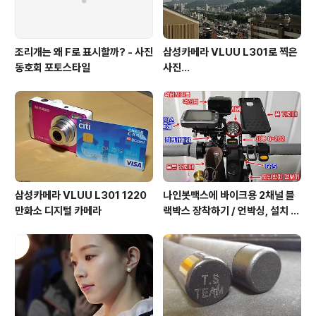
조리개는 왜 F로 표시할까? - 사진
삼성카메라 VLUU L301로 찍은
동호회 포토스타일
사진...
삼성카메라 VLUU L301 1220
나인봇맥스에 바이크용 2채널 블
만화소 디지털 카메라
랙박스 장착하기 / 언박싱, 설치 그
리고 주행까지.