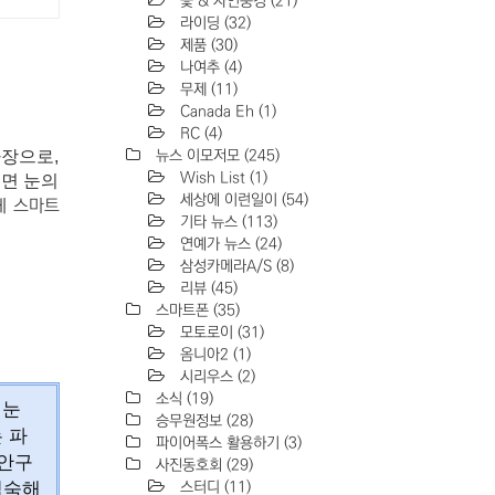
꽃 & 자연풍경
(21)
라이딩
(32)
제품
(30)
나여추
(4)
무제
(11)
Canada Eh
(1)
RC
(4)
파장으로,
뉴스 이모저모
(245)
Wish List
(1)
면 눈의
세상에 이런일이
(54)
게
스마트
기타 뉴스
(113)
연예가 뉴스
(24)
삼성카메라A/S
(8)
리뷰
(45)
스마트폰
(35)
모토로이
(31)
옴니아2
(1)
시리우스
(2)
소식
(19)
 눈
승무원정보
(28)
 파
파이어폭스 활용하기
(3)
 안구
사진동호회
(29)
익숙해
스터디
(11)