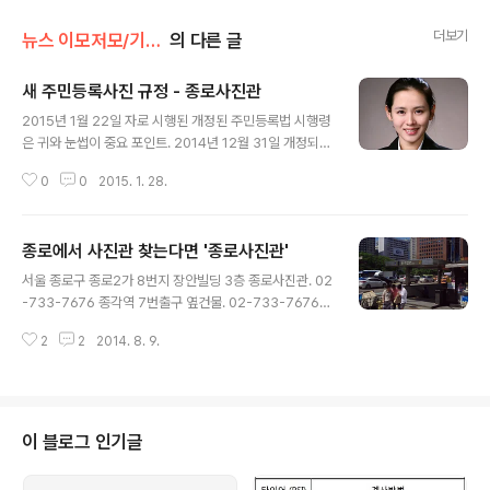
더보기
뉴스 이모저모/기타 뉴스
의 다른 글
새 주민등록사진 규정 - 종로사진관
글 내용
2015년 1월 22일 자로 시행된 개정된 주민등록법 시행령
은 귀와 눈썹이 중요 포인트. 2014년 12월 31일 개정되어
15년 1월 22일부터 시행된 새로운 규정 6가지. 그중 특이
0
0
2015. 1. 28.
한 점은 귀와 눈썹이 보여야 한다는 것인데 이는 기존의 여
권사진규정과도 같다. 여권 규정도 바뀐지 얼마 되지 않았
는데 예전보다 많이 까다로워졌으며 포토샵등에 의한 보정
종로에서 사진관 찾는다면 '종로사진관'
이 티가 나면 받아주지 않는 경우도 늘었다. 그에 비해서 주
글 내용
민등록증에 쓰이는 반명함사진은 규정이 덜 까다로웠었는
서울 종로구 종로2가 8번지 장안빌딩 3층 종로사진관. 02
데 이번에 여권사진과 비슷한 수준으로 강화된 것. 1. 무배
-733-7676 종각역 7번출구 옆건물. 02-733-7676
경 또는 균일한 흰색배경 2. 정면 응시 3. 앞머리가 눈(특히
종로사진관을 찾는 설명에 위 두 문장중 어느것이 더 찾기
눈썹)을 가리면 안되며 4. 양쪽 귀가 모두 노출되어야 하고
2
2
2014. 8. 9.
쉬울까... 네비게이션이나 지도가 있다면 주소겠지만 그냥
5. 모자, 머플러, 안대 등 착용 불가 6. 야외배경 사진 불가
찾는다면 과연 그럴까? 그런데 종각역 7번출구조차 못 찾
..
는 사람이라면.................. 그런 사람이 있냐고? 있다. 분명
있다. 그래서 준비한 영상~ 종각역 7번 출구에서 종로사진
관을 찾는 아주 쉬운 방법. 그러나 7번 출구를 못찾는 경
이 블로그 인기글
우....가 가끔 있더라... 3번출구에서 찾는 것은 아래 사진으
로... 3번 출구에서 그냥 직진하면 7번 출구 보이니까... 종