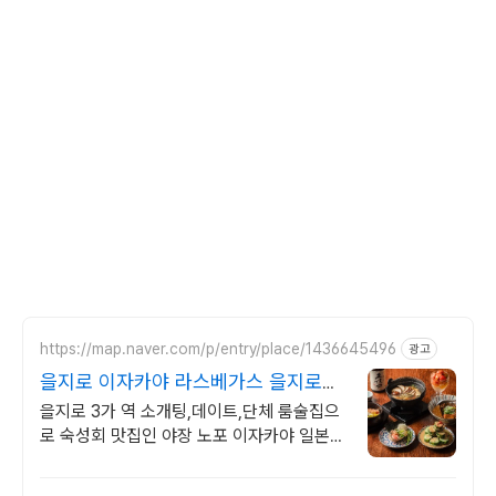
https://map.naver.com/p/entry/place/1436645496
광고
을지로 이자카야 라스베가스 을지로야
장원탑맛집
을지로 3가 역 소개팅,데이트,단체 룸술집으
로 숙성회 맛집인 야장 노포 이자카야 일본정
통방식의 요리방식과 수제소스로 일본 현지
의 맛을 느낄 수 있는 이자카야