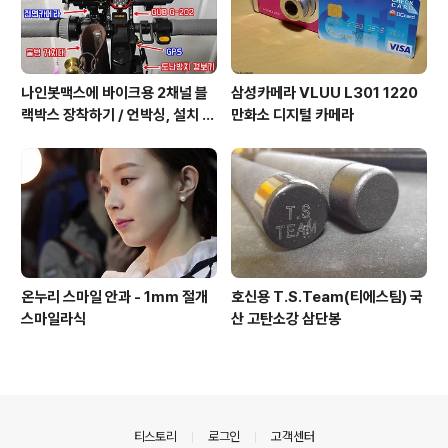
나인봇맥스에 바이크용 2채널 블
삼성카메라 VLUU L301 1220
랙박스 장착하기 / 언박싱, 설치 그
만화소 디지털 카메라
리고 주행까지.
온누리 스마일 안과 - 1mm 절개
호신용 T.S.Team(티에스팀) 국
스마일라식
산 고탄소강 삼단봉
의안내
티스토리
로그인
고객센터