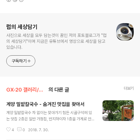
로그 정보
럽의 세상담기
사진으로 세상을 모두 담는것이 꿈인 저의 포토블로그가 "럽
의 세상담기"이며 지금은 유튜브에서 영상으로 세상을 담고
있습니다.
구독하기
더보기
GX-20 갤러리/음식 & 맛집
의 다른 글
계양 밀밭칼국수 - 숨겨진 맛집을 찾아서
글 내용
계양 밀밭칼국수 차 없이는 찾아가기 힘든 시골구석에 있
는 맛집 2층은 일반 가정집, 반지하이자 1층을 가게로 만들
었다. 꾸밈은 아기자기한데 일하시는 두분의 어르신. 주인
4
0
2018. 7. 30.
이 따로 있는듯이 보였다. 메뉴는 간단하게 4개. 기본 반찬
도 깔끔, 맛나보인다. 열무냉면 부추칼국수, 해물향이 진득