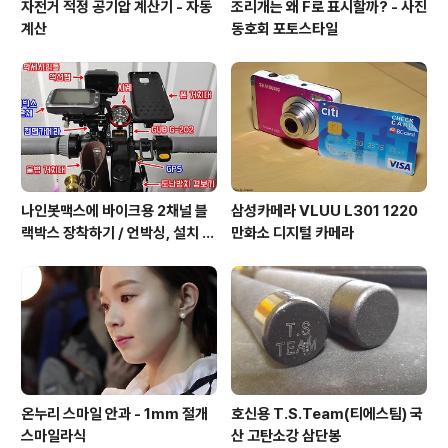
자전거 적정 공기압 계산기 - 자동
조리개는 왜 F로 표시할까? - 사진
계산
동호회 포토스타일
나인봇맥스에 바이크용 2채널 블
삼성카메라 VLUU L301 1220
랙박스 장착하기 / 언박싱, 설치 그
만화소 디지털 카메라
리고 주행까지.
온누리 스마일 안과 - 1mm 절개
호신용 T.S.Team(티에스팀) 국
스마일라식
산 고탄소강 삼단봉