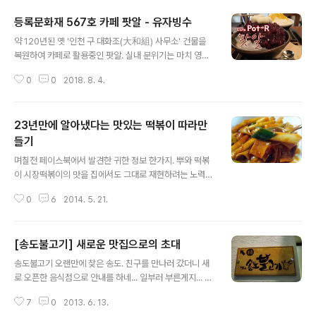
하면서도 과하지 않게 어우러진 맛. 수제돈가스, 고기가 부
등록문화재 567호 카페 팟알 - 유자빙수
드러우나 소스의 맛이 좋아서 묻히는 느낌. 친구에게 연락
글 내용
받고 찾아가는 과정과 풍경등이 포함된 영상이나 먹방은
약 120년된 옛 '인천 구 대화조(大和組) 사무소' 건물을
아닌... 아마도 이 길이 가장 쉽게 찾아가는 길일듯하다. 일
복원하여 카페로 활용중인 팟알. 실내 분위기는 마치 영화
반 네비대로 가다간 좁고 불안불안한 시골길로..;;;
나 드라마속으로 들어간듯한 느낌. 다양한 물품들이 진열
0
0
2018. 8. 4.
되어 있다 '인천을 한 장에 팝니다' 옛 물건도 한두개 보이
고 마치 작은 박물관에 온 느낌이랄까 원형복원에 가깝게
보수공사를 진행하여 등록문화재 567호로 지정. 다양한
23년만에 알아냈다는 맛있는 떡볶이 따라만
메뉴. 개인적으로는 고소한 핕빙수보다 새콤한 유자빙수가
더 맛있다. 날이 더워서 더 그런것일지도... 팟알 : http://w
들기
글 내용
ww.pot-r.com 주소 : 인천광역시 중구 신포로27번길 9
며칠전 페이스북에서 발견한 귀한 정보 한가지. 뿌와 떡볶
6-2 º 촬영 장비 : 아이폰8 Red, 아이폰6S
이 시장떡볶이의 맛을 집에서도 그대로 재현하려는 노력
(?)의 결과물을 그대로 따라해보기로 했다. 나 역시 집에서
0
6
2014. 5. 21.
수없이 만들어봤지만 그 맛은 못냈으니까... 집에 없는 재료
는 일단 간단히 사오고... 아마도.. 집안 어딘가 다 있는것이
라 생각되지만 찾느니 그냥 사는게 낫다. 못찾아..... 1. 국물
[송도불고기] 새로운 맛집으로의 초대
용 멸치 8마리..... 냉동실 어딘가 있겠지만.... 구입2. 가래
글 내용
떡... 냉동실 어딘가... 그냥 사..3. 파 한줄... 냉장실 채소칸
송도불고기 오랜만에 찾은 송도. 친구를 만나러 갔더니 새
에... 없네... 어딘가 어머니가 썰어놓으신게 있을건데... 그
로 오픈한 음식점으로 안내를 하네... 일부러 부른게지... ㅎ
냥 사라..4. 오뎅한장... 이건 없는거 확실하네..5. 고추장...
그래.. 맛도 보고 사진도 찍고... 음식이야 돌아다니다보면
집에 있는 고추장은 뭔가 첨가된 맛으로서 떡볶이용으론
7
0
2013. 6. 13.
늘 먹는거고 사진이야 말로 간만에 찍네. 고맙다 사진이나
부적합.. 구입.6. 설탕...