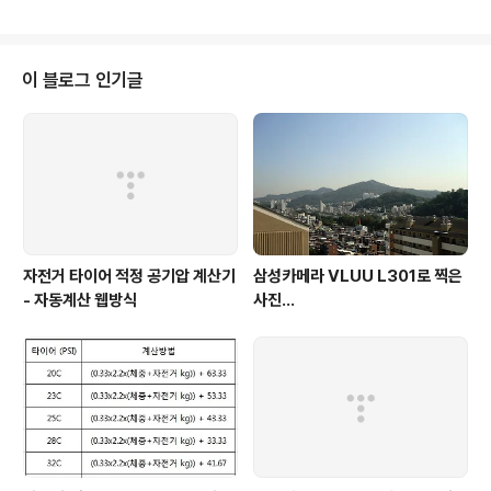
찍어볼까... ^^ 3층 건물에 층마다 다른 메뉴... 그러나 같은
집이란다. 우린 3층으로. 엘리베이터도 있으니 편히 올라
가고 좋네. 아직은 좀 이른 시간. 음식준비가 상당히 빠르
다. 자리잡고 카메라 꺼내 준비하다보니 순식간에 차려지
이 블로그 인기글
는 음식들... 아... 정작 중요한 불고기 사진이 건질게 없다...
쩝... 그냥 맛으로 설명해볼까..꽤 오래전부터 싱겁게 먹기
시작한 우리집, 그 덕에 보통의 음식점엘 가면 짜고 달고 조
금은 괴롭기까지 하다. 그런데 이 집 간이 나한테 맞..
자전거 타이어 적정 공기압 계산기
삼성카메라 VLUU L301로 찍은
- 자동계산 웹방식
사진...