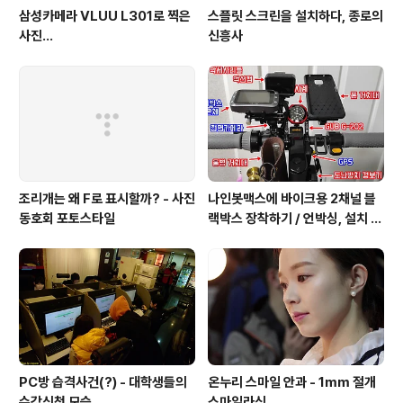
삼성카메라 VLUU L301로 찍은
스플릿 스크린을 설치하다, 종로의
사진...
신흥사
조리개는 왜 F로 표시할까? - 사진
나인봇맥스에 바이크용 2채널 블
동호회 포토스타일
랙박스 장착하기 / 언박싱, 설치 그
리고 주행까지.
PC방 습격사건(?) - 대학생들의
온누리 스마일 안과 - 1mm 절개
수강신청 모습
스마일라식