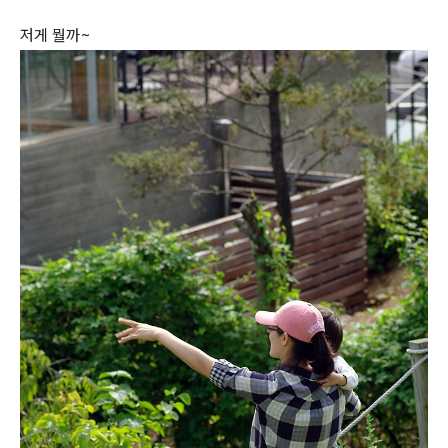
저게 뭘까~