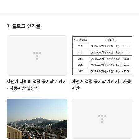
보내게 된다. 인상적인 술병.. 꽈배기과자 만드는 과정도 볼
수 있고.. 영화에서나 볼수있던 건축물도 흔하게 본다.. 일
반적인 동물 쓰다듬듯이 고스도치를... 고스도치도 싫어하
지 않는듯..^^ 호랑이 인형의 매서운 눈빛. 이거타고 하늘을
이 블로그 인기글
날아볼까... 옛건물의 모습을 그대로 간직한... 이렇게 방해
하길래 그냥 올렸다... 김광효. 영화 세트장이라해도 믿을만
큼 사진찍기 좋은곳..
자전거 타이어 적정 공기압 계산기
자전거 적정 공기압 계산기 - 자동
- 자동계산 웹방식
계산