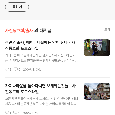
구독하기
더보기
사진동호회/출사
의 다른 글
간만의 출사, 헤이리마을에는 양이 산다 - 사
진동호회 포토스타일
글 내용
카메라를 메고 앞서가는 사람, 멀찌감치서 사진찍히는 커
플, 카메라폰으로 뭔가를 찍는 진사의 뒷모습... 롱다리~ 허
걱 더 롱다리~ 이거 이렇게 작동하는거 맞나? 아이 쑥스럽
3
0
2009. 8. 30.
게~ 자동차 본네트 위를 찍는 봉섭이. 어디를 걸어가는게
냐... 애완동물처럼 뒷마당에 길러지는 양... 출사에 먹을거
리가 빠질리 없는... 그리고 바로 소화시키는중인 봉섭이...
차이나타운을 돌아다니면 보게되는것들 - 사
진동호회 포토스타일
글 내용
모든 사진은 클릭해서 크게 보세요. 1호선 인천역에서 내려
처음 보게되는 웅장한 입구. 차없는 거리도 조성되어 있다.
사진을 찍다보면 이렇게 기다림도 배운다.. 도움도 주고...
1
4
2009. 8. 9.
외국인 관광객.. 단지 벽화일뿐인데 이렇게 즐거운 시간을