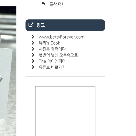
출사
(3)
링크
www.bettyForever.com
뷰리's Cook
사진은 권력이다
햇번의 낯선 오후속으로
The 아이엠피터
유튜브 바로가기