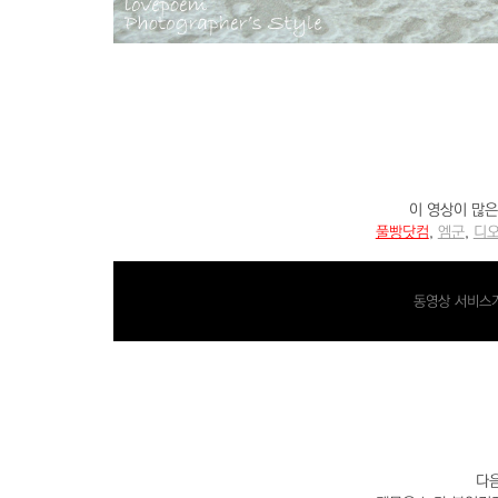
이 영상이 많은
풀빵닷컴
,
엠군
,
디
동영상 서비스가
다음