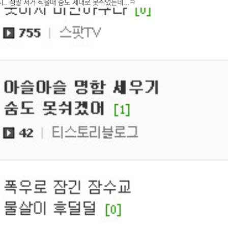
.. 정말 저거 찍을때 숨도 제대로 못쉬었는데...ㅋ